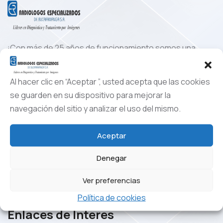
¡Con más de 25 años de funcionamiento somos una
empresa que se ha consolidado como una de las más
importantes en el oriente colombiano!
Al hacer clic en “Aceptar ”, usted acepta que las cookies
www.radiologosespecializados.com.co
se guarden en su dispositivo para mejorar la
navegación del sitio y analizar el uso del mismo.
Aceptar
Denegar
Ver preferencias
Política de cookies
Enlaces de Interes