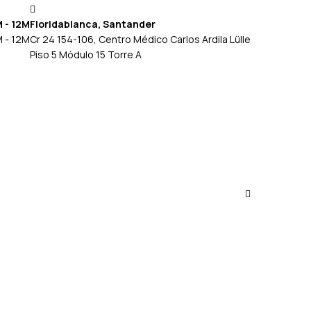
M - 12M
Floridablanca, Santander
M - 12M
Cr 24 154-106, Centro Médico Carlos Ardila Lülle
Piso 5 Módulo 15 Torre A